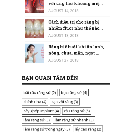
với ung thư khoang miệ...
AUGUST 14, 2018
Cách điều trị cho răng bị
nhiễm fluor như thế nào...
AUGUST 18, 2018
Răng bị ê buốt khi ăn lạnh,
nóng, chua, mặn, ngọt ...
AUGUST 27, 2018
BẠN QUAN TÂM ĐẾN
bắt cầu răng sứ
(2)
bọc răng sứ
(4)
chỉnh nha
(4)
cạo vôi răng
(3)
cấy ghép implant
(4)
cầu răng sứ
(5)
làm răng sứ
(3)
làm răng sứ nhanh
(3)
làm răng sứ trong ngày
(3)
lấy cao răng
(2)