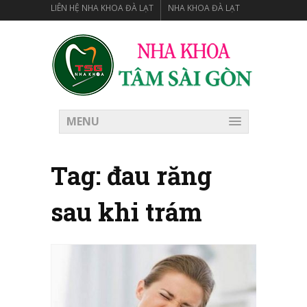
LIÊN HỆ NHA KHOA ĐÀ LẠT
NHA KHOA ĐÀ LẠT
MENU
Tag:
đau răng
sau khi trám