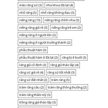
mão răng sứ
(3)
nha khoa đà lạt
(4)
nhổ răng
(5)
nhổ răng không đau
(3)
niềng răng
(13)
niềng răng chỉnh nha
(3)
niềng răng giá rẻ
(3)
niềng răng trẻ em
(2)
niềng răng ở người lớn
(2)
niềng răng ở người trưởng thành
(2)
phẫu thuật hàm
(3)
phẫu thuật hàm ở đà lạt
(2)
răng bị ê buốt
(3)
răng giả cố định
(3)
răng giả tháo lắp
(4)
răng sứ giá rẻ
(4)
răng sứ tốt nhất
(3)
răng sứ đắt nhất
(2)
trám răng
(5)
trám răng sâu
(2)
trám răng thông thường
(2)
trám răng thẩm mỹ
(3)
trồng răng giả tháo lắp
(3)