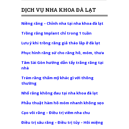
DỊCH VỤ NHA KHOA ĐÀ LẠT
Niềng răng – Chỉnh nha tại nha khoa đà lạt
Trồng răng Implant chỉ trong 1 tuần
Lưu ý khi trồng răng giả tháo lắp ở đà lạt
Phục hình răng sứ cho răng hô, móm, thưa
Tâm Sài Gòn hướng dẫn tẩy trắng răng tại
nhà
Trám răng thẩm mỹ khác gì với thông
thường
Nhổ răng không đau tại nha khoa đà lạt
Phẫu thuật hàm hô móm nhanh không sẹo
Cạo vôi răng – Điều trị viêm nha chu
Điều trị sâu răng – Điều trị tủy – Hôi miệng