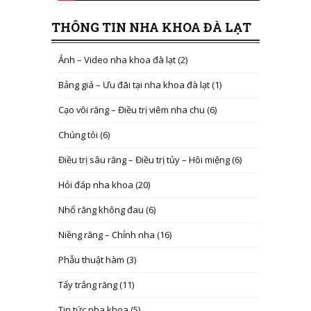
THÔNG TIN NHA KHOA ĐÀ LẠT
Ảnh – Video nha khoa đà lạt
(2)
Bảng giá – Ưu đãi tại nha khoa đà lạt
(1)
Cạo vôi răng – Điều trị viêm nha chu
(6)
Chúng tôi
(6)
Điều trị sâu răng – Điều trị tủy – Hôi miệng
(6)
Hỏi đáp nha khoa
(20)
Nhổ răng không đau
(6)
Niềng răng – Chỉnh nha
(16)
Phẫu thuật hàm
(3)
Tẩy trắng răng
(11)
Tin tức nha khoa
(5)