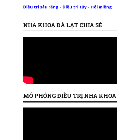
Điều trị sâu răng – Điều trị tủy – Hôi miệng
NHA KHOA ĐÀ LẠT CHIA SẺ
MÔ PHỎNG ĐIỀU TRỊ NHA KHOA