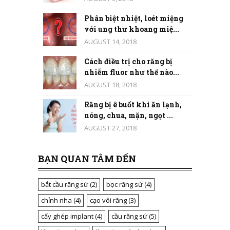
Phân biệt nhiệt, loét miệng
với ung thư khoang miệ...
AUGUST 14, 2018
Cách điều trị cho răng bị
nhiễm fluor như thế nào...
AUGUST 18, 2018
Răng bị ê buốt khi ăn lạnh,
nóng, chua, mặn, ngọt ...
AUGUST 27, 2018
BẠN QUAN TÂM ĐẾN
bắt cầu răng sứ
(2)
bọc răng sứ
(4)
chỉnh nha
(4)
cạo vôi răng
(3)
cấy ghép implant
(4)
cầu răng sứ
(5)