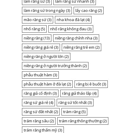
làm răng sứ
(3)
làm răng sứ nhanh
(3)
làm răng sứ trong ngày
(3)
lấy cao răng
(2)
mão răng sứ
(3)
nha khoa đà lạt
(4)
nhổ răng
(5)
nhổ răng không đau
(3)
niềng răng
(13)
niềng răng chỉnh nha
(3)
niềng răng giá rẻ
(3)
niềng răng trẻ em
(2)
niềng răng ở người lớn
(2)
niềng răng ở người trưởng thành
(2)
phẫu thuật hàm
(3)
phẫu thuật hàm ở đà lạt
(2)
răng bị ê buốt
(3)
răng giả cố định
(3)
răng giả tháo lắp
(4)
răng sứ giá rẻ
(4)
răng sứ tốt nhất
(3)
răng sứ đắt nhất
(2)
trám răng
(5)
trám răng sâu
(2)
trám răng thông thường
(2)
trám răng thẩm mỹ
(3)