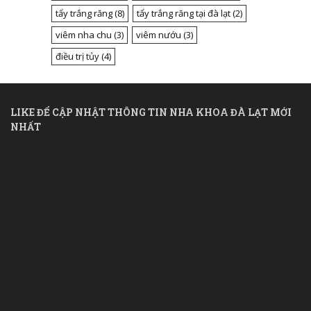
tẩy trắng răng
(8)
tẩy trắng răng tại đà lạt
(2)
viêm nha chu
(3)
viêm nướu
(3)
điều trị tủy
(4)
LIKE ĐỂ CẬP NHẬT THÔNG TIN NHA KHOA ĐÀ LẠT MỚI
NHẤT