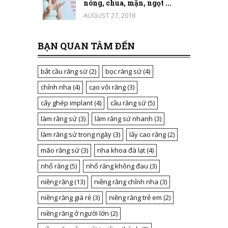
nóng, chua, mặn, ngọt ...
AUGUST 27, 2018
BẠN QUAN TÂM ĐẾN
bắt cầu răng sứ
(2)
bọc răng sứ
(4)
chỉnh nha
(4)
cạo vôi răng
(3)
cấy ghép implant
(4)
cầu răng sứ
(5)
làm răng sứ
(3)
làm răng sứ nhanh
(3)
làm răng sứ trong ngày
(3)
lấy cao răng
(2)
mão răng sứ
(3)
nha khoa đà lạt
(4)
nhổ răng
(5)
nhổ răng không đau
(3)
niềng răng
(13)
niềng răng chỉnh nha
(3)
niềng răng giá rẻ
(3)
niềng răng trẻ em
(2)
niềng răng ở người lớn
(2)