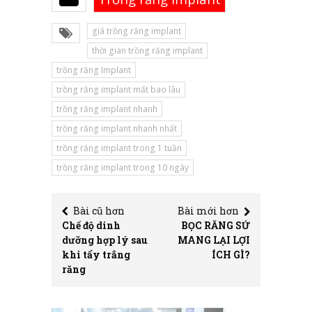
giá trồng răng implant
thời gian trồng răng implant
trồng răng Implant
trồng răng implant mất bao lâu
trồng răng implant nhanh
trồng răng implant nhanh nhất
trồng răng implant trong 1 tuần
trồng răng implant trong 10 ngày
Bài cũ hơn
Bài mới hơn
Chế độ dinh
BỌC RĂNG SỨ
dưỡng hợp lý sau
MANG LẠI LỢI
khi tẩy trắng
ÍCH GÌ?
răng