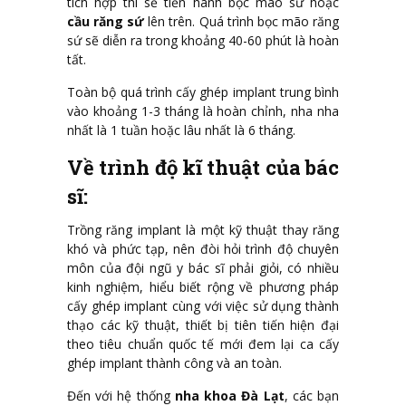
tích hợp thì sẽ tiến hành bọc mão sứ hoặc
cầu răng sứ
lên trên. Quá trình bọc mão răng
sứ sẽ diễn ra trong khoảng 40-60 phút là hoàn
tất.
Toàn bộ quá trình cấy ghép implant trung bình
vào khoảng 1-3 tháng là hoàn chỉnh, nha nha
nhất là 1 tuần hoặc lâu nhất là 6 tháng.
Về trình độ kĩ thuật của bác
sĩ:
Trồng răng implant là một kỹ thuật thay răng
khó và phức tạp, nên đòi hỏi trình độ chuyên
môn của đội ngũ y bác sĩ phải giỏi, có nhiều
kinh nghiệm, hiểu biết rộng về phương pháp
cấy ghép implant cùng với việc sử dụng thành
thạo các kỹ thuật, thiết bị tiên tiến hiện đại
theo tiêu chuẩn quốc tế mới đem lại ca cấy
ghép implant thành công và an toàn.
Đến với hệ thống
nha khoa Đà Lạt
, các bạn