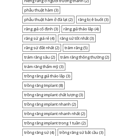
niềng răng ở người trưởng thành
(2)
phẫu thuật hàm
(3)
phẫu thuật hàm ở đà lạt
(2)
răng bị ê buốt
(3)
răng giả cố định
(3)
răng giả tháo lắp
(4)
răng sứ giá rẻ
(4)
răng sứ tốt nhất
(3)
răng sứ đắt nhất
(2)
trám răng
(5)
trám răng sâu
(2)
trám răng thông thường
(2)
trám răng thẩm mỹ
(3)
trồng răng giả tháo lắp
(3)
trồng răng Implant
(8)
trồng răng implant chất lượng
(3)
trồng răng implant nhanh
(2)
trồng răng implant nhanh nhất
(2)
trồng răng implant trong 1 tuần
(2)
trồng răng sứ
(4)
trồng răng sứ bắt cầu
(3)