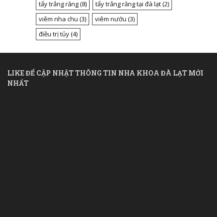
tẩy trắng răng
(8)
tẩy trắng răng tại đà lạt
(2)
viêm nha chu
(3)
viêm nướu
(3)
điều trị tủy
(4)
LIKE ĐỂ CẬP NHẬT THÔNG TIN NHA KHOA ĐÀ LẠT MỚI
NHẤT