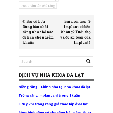
thực phẩm tàn phá răng
Bài cũ hơn
Bài mới hơn
Dùng bàn chải
Implant có bền
răng như thế nào
không? Tuổi thọ
để hạn chế nhiễm
và độ an toàn của
khuẩn
Implant?
DỊCH VỤ NHA KHOA ĐÀ LẠT
Niềng răng – Chỉnh nha tại nha khoa đà lạt
Trồng răng Implant chỉ trong 1 tuần
Lưu ý khi trồng răng giả tháo lắp ở đà lạt
Phục hình răng sứ cho răng hô, móm, thưa