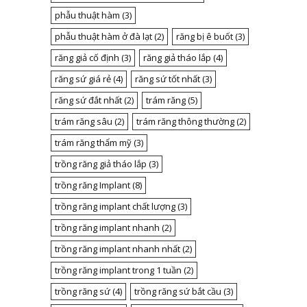
phẫu thuật hàm
(3)
phẫu thuật hàm ở đà lạt
(2)
răng bị ê buốt
(3)
răng giả cố định
(3)
răng giả tháo lắp
(4)
răng sứ giá rẻ
(4)
răng sứ tốt nhất
(3)
răng sứ đắt nhất
(2)
trám răng
(5)
trám răng sâu
(2)
trám răng thông thường
(2)
trám răng thẩm mỹ
(3)
trồng răng giả tháo lắp
(3)
trồng răng Implant
(8)
trồng răng implant chất lượng
(3)
trồng răng implant nhanh
(2)
trồng răng implant nhanh nhất
(2)
trồng răng implant trong 1 tuần
(2)
trồng răng sứ
(4)
trồng răng sứ bắt cầu
(3)