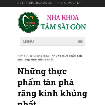
LIÊN HỆ NHA KHOA ĐÀ LẠT
NHA KHOA ĐÀ LẠT
MENU
Home
»
Tin tức nha khoa
»
Những thực phẩm tàn
phá răng kinh khủng nhất
Những thực
phẩm tàn phá
răng kinh khủng
nhất