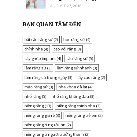
AUGUST 27, 2018
BẠN QUAN TÂM ĐẾN
bắt cầu răng sứ
(2)
bọc răng sứ
(4)
chỉnh nha
(4)
cạo vôi răng
(3)
cấy ghép implant
(4)
cầu răng sứ
(5)
làm răng sứ
(3)
làm răng sứ nhanh
(3)
làm răng sứ trong ngày
(3)
lấy cao răng
(2)
mão răng sứ
(3)
nha khoa đà lạt
(4)
nhổ răng
(5)
nhổ răng không đau
(3)
niềng răng
(13)
niềng răng chỉnh nha
(3)
niềng răng giá rẻ
(3)
niềng răng trẻ em
(2)
niềng răng ở người lớn
(2)
niềng răng ở người trưởng thành
(2)