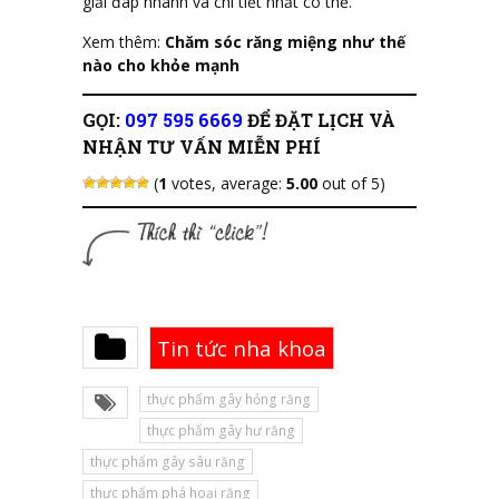
giải đáp nhanh và chi tiết nhất có thể.
Xem thêm:
Chăm sóc răng miệng như thế
nào cho khỏe mạnh
GỌI:
097 595 6669
ĐỂ ĐẶT LỊCH VÀ
NHẬN TƯ VẤN MIỄN PHÍ
(
1
votes, average:
5.00
out of 5)
Tin tức nha khoa
thực phẩm gây hỏng răng
thực phẩm gây hư răng
thực phẩm gây sâu răng
thực phẩm phá hoại răng