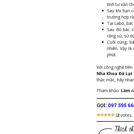
tình tư vấn c
Sau khi bạn c
trường hợp ră
Tại Labo, bác
Sau đó bác s
răng sứ, sử d
Cuối cùng, b
nhiên. Vậy là
phút.
Với công nghệ tiên 
Nha Khoa Đà Lạt
thắc mắc, hãy nhan
Tham khảo:
Làm r
GỌI:
097 595 6
(
2
votes,