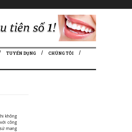
TUYỂN DỤNG
CHÚNG TÔI
khi không
với công
g sứ mang