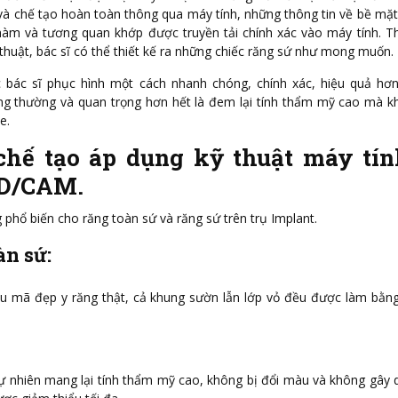
à chế tạo hoàn toàn thông qua máy tính, những thông tin về bề mặt
 hàm và tương quan khớp được truyền tải chính xác vào máy tính. 
thuật, bác sĩ có thể thiết kế ra những chiếc răng sứ như mong muốn.
bác sĩ phục hình một cách nhanh chóng, chính xác, hiệu quả hơ
ng thường và quan trọng hơn hết là đem lại tính thẩm mỹ cao mà 
e.
chế tạo áp dụng kỹ thuật máy tín
AD/CAM.
phổ biến cho răng toàn sứ và răng sứ trên trụ Implant.
àn sứ:
ẫu mã đẹp y răng thật, cả khung sườn lẫn lớp vỏ đều được làm bằ
 nhiên mang lại tính thẩm mỹ cao, không bị đổi màu và không gây d