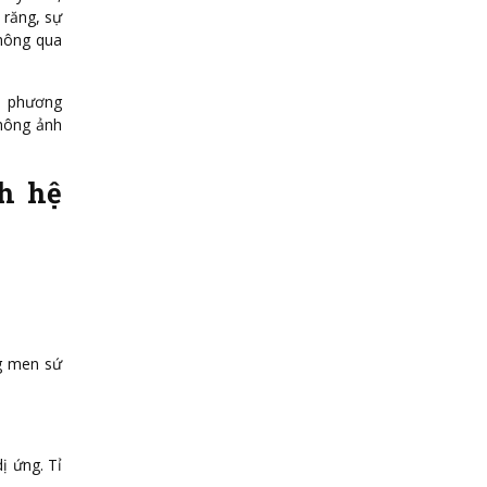
 răng, sự
Thông qua
n phương
không ảnh
h hệ
ng men sứ
ị ứng. Tỉ