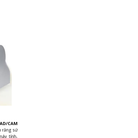
CAD/CAM
m răng sứ
áy tính,