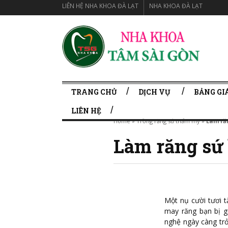
LIÊN HỆ NHA KHOA ĐÀ LẠT
NHA KHOA ĐÀ LẠT
TRANG CHỦ
DỊCH VỤ
BẢNG GIÁ
LIÊN HỆ
Home
»
Trồng răng sứ thẩm mỹ
»
Làm ră
Làm răng sứ
Một nụ cười tươi t
may răng bạn bị g
nghệ ngày càng trở