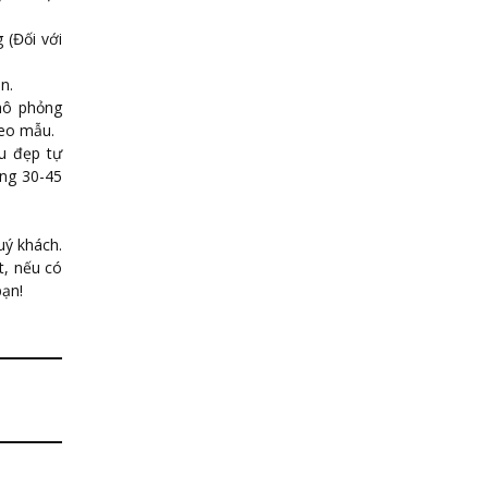
 (Đối với
n.
mô phỏng
heo mẫu.
àu đẹp tự
ong 30-45
uý khách.
t, nếu có
bạn!