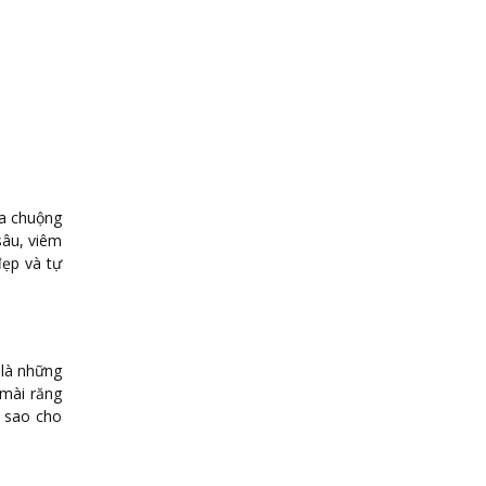
ưa chuộng
sâu, viêm
ẹp và tự
 là những
 mài răng
ứ sao cho