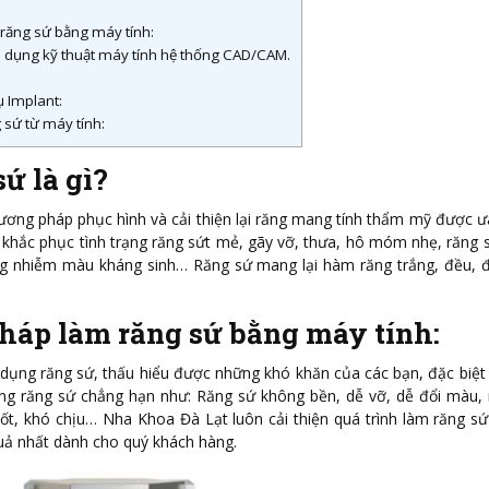
răng sứ bằng máy tính:
p dụng kỹ thuật máy tính hệ thống CAD/CAM.
ụ Implant:
 sứ từ máy tính:
ứ là gì?
ương pháp phục hình và cải thiện lại răng mang tính thẩm mỹ được 
p khắc phục tình trạng răng sứt mẻ, gãy vỡ, thưa, hô móm nhẹ, răng 
g nhiễm màu kháng sinh… Răng sứ mang lại hàm răng trắng, đều, đ
háp làm răng sứ bằng máy tính:
 dụng răng sứ, thấu hiểu được những khó khăn của các bạn, đặc biệt
ợng răng sứ chẳng hạn như: Răng sứ không bền, dễ vỡ, dễ đổi màu,
ốt, khó chịu… Nha Khoa Đà Lạt luôn cải thiện quá trình làm răng s
uả nhất dành cho quý khách hàng.