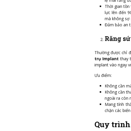
lệ mài răng đ
Thời gian tồn
lực lên đến 9
mà không sợ r
Đảm bảo an t
Răng sứ 
Thường được chỉ đị
trụ Implant
thay t
implant vào ngay v
Ưu điểm:
Không cần mài
Không cần thá
ngoài ra còn 
Mang tính th
chặn các biến
Quy trình