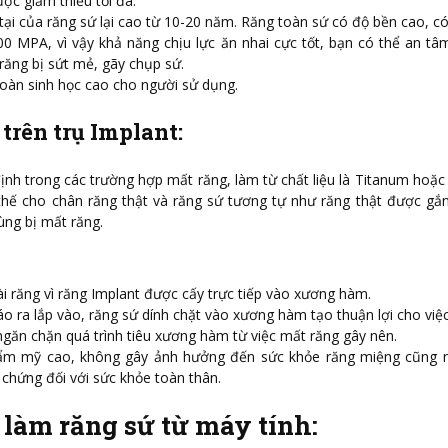
ược giảm thiểu tối đa.
 tại của răng sứ lại cao từ 10-20 năm. Răng toàn sứ có độ bền cao, có
00 MPA, vì vậy khả năng chịu lực ăn nhai cực tốt, bạn có thể an tâ
ăng bị sứt mẻ, gãy chụp sứ.
oàn sinh học cao cho người sử dụng.
trên trụ Implant:
nh trong các trường hợp mất răng, làm từ chất liệu là Titanum hoặc 
hế cho chân răng thật và răng sứ tương tự như răng thật được gắn
ùng bị mất răng.
 răng vì răng Implant được cấy trực tiếp vào xương hàm.
o ra lắp vào, răng sứ dính chặt vào xương hàm tạo thuận lợi cho việc
ngăn chặn quá trình tiêu xương hàm từ việc mất răng gây nên.
ẩm mỹ cao, không gây ảnh hưởng đến sức khỏe răng miệng cũng 
 chứng đối với sức khỏe toàn thân.
 làm răng sứ từ máy tính: