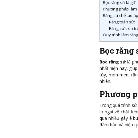
Bọc răng sứ là gì?
Phương pháp làm 
Răng sứ chế tạo á
Răng toàn sứ:
Răng sứ trên tr
Quy trình làm răng
Bọc răng s
Bọc răng sứ
là ph
nhất hiện nay, giú
tủy, mòn men, răn
nhiên.
Phương p
Trong quá trình sử
lo ngại về chất lư
quá nhiều gây ê bu
đảm bảo và hiệu q