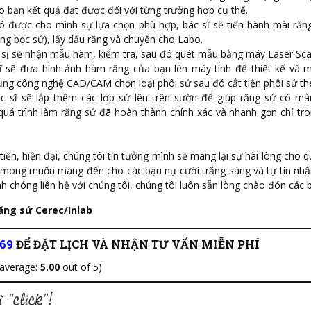
ho bạn kết quả đạt được đối với từng trường hợp cụ thể.
ó được cho mình sự lựa chọn phù hợp, bác sĩ sẽ tiến hành mài răng
ng bọc sứ), lấy dấu răng và chuyển cho Labo.
 sị sẽ nhận mẫu hàm, kiểm tra, sau đó quét mẫu bằng máy Laser Sca
ĩ sẽ đưa hình ảnh hàm răng của bạn lên máy tính để thiết kế và 
ụng công nghệ CAD/CAM chọn loại phôi sứ sau đó cắt tiện phôi sứ t
ác sĩ sẽ lắp thêm các lớp sứ lên trên sườn để giúp răng sứ có m
 quá trình làm răng sứ đã hoàn thành chính xác và nhanh gọn chỉ tr
tiến, hiện đại, chúng tôi tin tưởng mình sẽ mang lại sự hài lòng cho q
mong muốn mang đến cho các bạn nụ cười trắng sáng và tự tin nhấ
h chóng liên hệ với chúng tôi, chúng tôi luôn sẵn lòng chào đón các 
ăng sứ Cerec/Inlab
669
ĐỂ ĐẶT LỊCH VÀ NHẬN TƯ VẤN MIỄN PHÍ
 average:
5.00
out of 5)